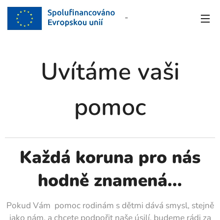
Uvítáme vaši
pomoc
Každá koruna pro nás
hodně znamená...
Pokud Vám pomoc rodinám s dětmi dává smysl, stejně
jako nám, a chcete podpořit naše úsilí, budeme rádi za