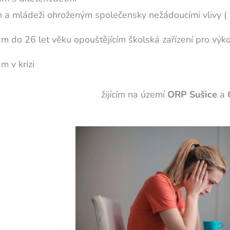
 a mládeži ohroženým společensky nežádoucími vlivy (
m do 26 let věku opouštějícím školská zařízení pro výk
m v krizi
ícím na území
ORP Sušice
a