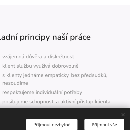
adní principy naší práce
vzájemná důvěra a diskrétnost
klient službu využívá dobrovolně
s klienty jednáme empaticky, bez předsudků,
nesoudíme
respektujeme individuální potřeby
posilujeme schopnosti a aktivní přístup klienta
Přijmout nezbytné
Přijmout vše