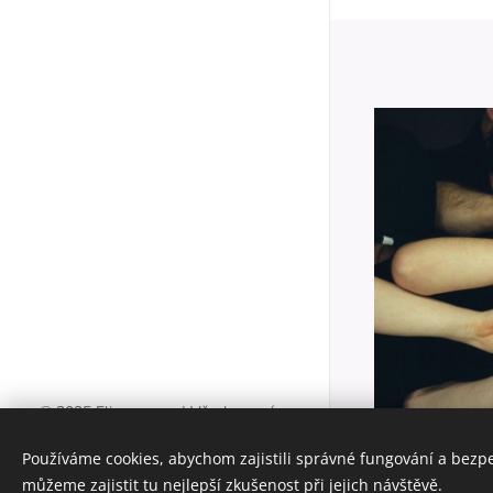
© 2025 Eliseus, z. s. | Všechna práva
vyhrazena.
Používáme cookies, abychom zajistili správné fungování a bezp
Nezisková organizace
můžeme zajistit tu nejlepší zkušenost při jejich návštěvě.