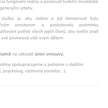
í na fungování rodiny a posilovat funkční mezilidské
generační vztahy.
 služby je, aby rodina a její domácnost byly
ečným prostorem a poskytovaly podmínky
plňování potřeb všech jejích členů, aby rodiče znali
li své povinnosti vůči svým dětem.
latně
na základě
ústní smlouvy
.
/rodiny spolupracujeme a jednáme s dalšími
l, psycholog, výchovný poradce… ).