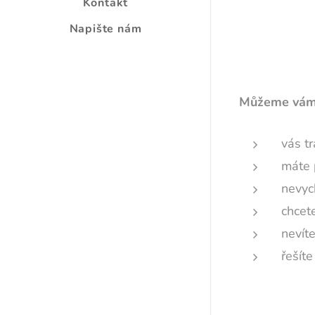
Kontakt
Napište nám
Můžeme vám
vás tr
máte 
nevyc
chcet
nevíte
řešíte