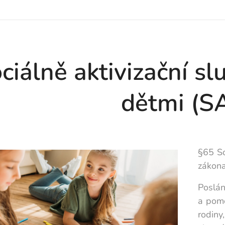
ciálně aktivizační sl
dětmi (S
§65 So
zákona
Poslán
a pomo
rodiny