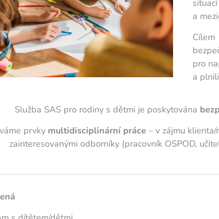
situac
a mezi
Cílem
bezp
pro na
a plni
Služba SAS pro rodiny s dětmi je poskytována
bezp
íváme prvky
multidisciplinární práce
– v zájmu klienta
zainteresovanými odborníky (pracovník OSPOD, učite
čená
ám s dítětem/dětmi