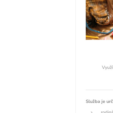
Využ
Služba je ur
rodin