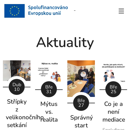
Aktuality
Dub
Bře
Bře
10
31
25
Střípky
Bře
Mýtus
Co je a
27
z
vs.
není
velikonočního
Správný
realita
mediace
setkání
start