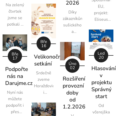
Spolufinanc
2026
Na zelený
EU,
čtvrtek
Díky
projekt:
jsme se
zákazníkům
Eliseus
potkali s
sušického
pro
dětmi i
a
rodinu,
dospělými
vimperského
CZ.03.02.0
Bře
na
Tesca
16
Velikonočním
jsme
Led
Bře
Velikonoční
setkání v
20
získali
17
setkání
Horažďovicích.
Úno
podporu z
Hlasování
02
Podpořte
Bylo to
programu
Srdečně
v
nás na
příjemné
Správný
Rozšíření
zveme
projektu
Darujme.cz
odpoledne
start od
provozní
Horažďovické
Správný
spojené
NROS -
doby
i
Nyní nás
start
se
Nadace
od
přespolní
můžete
zdobením
rozvoje
na
podpořit i
Od
1.2.2026
perníčků,
občanské
Velikonoční
přes
včerejška
vyráběním
společnosti.
V